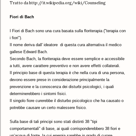
Tratto da http://it.wikipedia.org/wiki/Counseling
Fiori di Bach
I Fiori di Bach sono una cura basata sulla floriterapia ("terapia con
i fiori").
Il nome deriva dall' ideatore di questa cura alternativa il medico
gallese Edward Bach.
Secondo Bach, la floriterapia deve essere semplice e accessibile
a tutti, avere carattere preventivo e non avere effetti collaterali.
Il principio base di questa terapia è che nella cura di una persona,
devono essere prese in considerazione principalmente la
prevenzione e la conoscenza dei disturbi psicologici, i quali
determinerebbero i sintomi fisici.
Il singolo fiore curerebbe il disturbo psicologico che ha causato o
potrebbe causare un certo malessere fisico.
Sulla base di tali principi sono stati distinti 38 "tipi
comportamentali" di base, ai quali corrisponderebbero 38 fiori e
un’acqua di fonte, la cui energia sarebbe in grado di curare