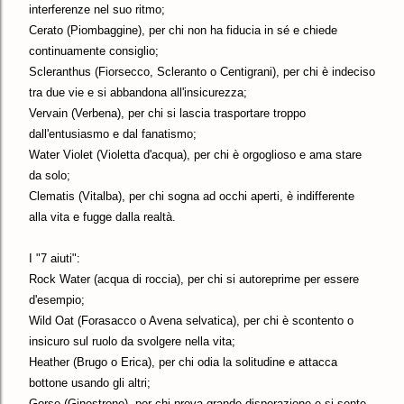
interferenze nel suo ritmo;
Cerato (Piombaggine), per chi non ha fiducia in sé e chiede
continuamente consiglio;
Scleranthus (Fiorsecco, Scleranto o Centigrani), per chi è indeciso
tra due vie e si abbandona all'insicurezza;
Vervain (Verbena), per chi si lascia trasportare troppo
dall'entusiasmo e dal fanatismo;
Water Violet (Violetta d'acqua), per chi è orgoglioso e ama stare
da solo;
Clematis (Vitalba), per chi sogna ad occhi aperti, è indifferente
alla vita e fugge dalla realtà.
I "7 aiuti":
Rock Water (acqua di roccia), per chi si autoreprime per essere
d'esempio;
Wild Oat (Forasacco o Avena selvatica), per chi è scontento o
insicuro sul ruolo da svolgere nella vita;
Heather (Brugo o Erica), per chi odia la solitudine e attacca
bottone usando gli altri;
Gorse (Ginestrone), per chi prova grande disperazione e si sente