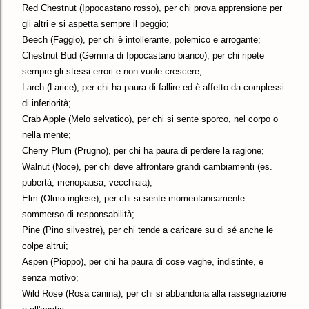
Red Chestnut (Ippocastano rosso), per chi prova apprensione per
gli altri e si aspetta sempre il peggio;
Beech (Faggio), per chi è intollerante, polemico e arrogante;
Chestnut Bud (Gemma di Ippocastano bianco), per chi ripete
sempre gli stessi errori e non vuole crescere;
Larch (Larice), per chi ha paura di fallire ed è affetto da complessi
di inferiorità;
Crab Apple (Melo selvatico), per chi si sente sporco, nel corpo o
nella mente;
Cherry Plum (Prugno), per chi ha paura di perdere la ragione;
Walnut (Noce), per chi deve affrontare grandi cambiamenti (es.
pubertà, menopausa, vecchiaia);
Elm (Olmo inglese), per chi si sente momentaneamente
sommerso di responsabilità;
Pine (Pino silvestre), per chi tende a caricare su di sé anche le
colpe altrui;
Aspen (Pioppo), per chi ha paura di cose vaghe, indistinte, e
senza motivo;
Wild Rose (Rosa canina), per chi si abbandona alla rassegnazione