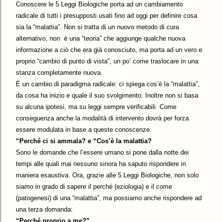
Conoscere le 5 Leggi Biologiche porta ad un cambiamento
radicale di tutti i presupposti usati fino ad oggi per definire cosa
sia la “malattia”. Non si tratta di un nuovo metodo di cura
alternativo, non
è una “teoria” che aggiunge qualche nuova
informazione a ciò che era già conosciuto, ma porta ad un vero e
proprio “cambio di punto di vista”, un po’ come traslocare in una
stanza completamente nuova.
È un cambio di paradigma radicale: ci spiega cos’è la “malattia”,
da cosa ha inizio e quale il suo svolgimento. Inoltre non si basa
su alcuna ipotesi, ma su leggi sempre verificabili. Come
conseguenza anche la modalità di intervento dovrà per forza
essere modulata in base a queste conoscenze.
“Perché ci si ammala? e “Cos’è la malattia?
Sono le domande che l’essere umano si pone dalla notte dei
tempi alle quali mai nessuno sinora ha saputo rispondere in
maniera esaustiva. Ora, grazie alle 5 Leggi Biologiche, non solo
siamo in grado di sapere il perché (eziologia) e il come
(patogenesi) di una “malattia”, ma possiamo anche rispondere ad
una terza domanda:
“Perché proprio a me?”