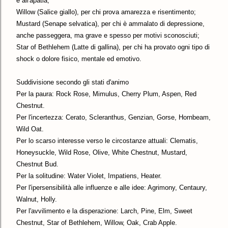
e all'apatia;
Willow (Salice giallo), per chi prova amarezza e risentimento;
Mustard (Senape selvatica), per chi è ammalato di depressione,
anche passeggera, ma grave e spesso per motivi sconosciuti;
Star of Bethlehem (Latte di gallina), per chi ha provato ogni tipo di
shock o dolore fisico, mentale ed emotivo.
Suddivisione secondo gli stati d'animo
Per la paura: Rock Rose, Mimulus, Cherry Plum, Aspen, Red
Chestnut.
Per l'incertezza: Cerato, Scleranthus, Genzian, Gorse, Hornbeam,
Wild Oat.
Per lo scarso interesse verso le circostanze attuali: Clematis,
Honeysuckle, Wild Rose, Olive, White Chestnut, Mustard,
Chestnut Bud.
Per la solitudine: Water Violet, Impatiens, Heater.
Per l'ipersensibilità alle influenze e alle idee: Agrimony, Centaury,
Walnut, Holly.
Per l'avvilimento e la disperazione: Larch, Pine, Elm, Sweet
Chestnut, Star of Bethlehem, Willow, Oak, Crab Apple.